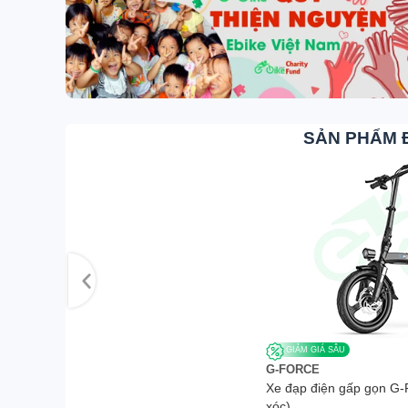
SẢN PHẨM 
GIẢM GIÁ SÂU
G-FORCE
Xe đạp điện gấp gọn G-
xóc)