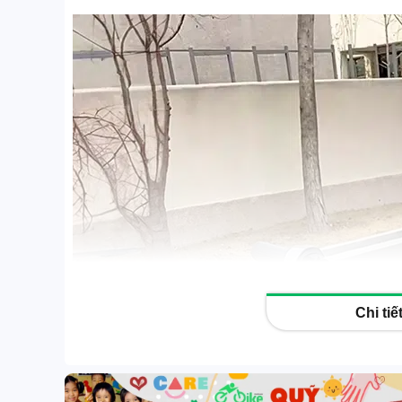
Xe đạp trợ lực G-Force
Xe đạp trợ lực Coswheel
Xe đạp trợ lực Phoenix
Xe đạp trợ lực điện khác
eScooter | Scooter sân
GOLF
Xe điện 3 & 4 bánh
Xe đạp | Xe đạp gấp
Phụ kiện xe
Tin công nghệ
Chi ti