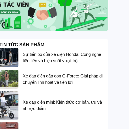
TIN TỨC SẢN PHẨM
Sự tiến bộ của xe điện Honda: Công nghệ
tiên tiến và hiệu suất vượt trội
Xe đạp điện gấp gọn G-Force: Giải pháp di
chuyển linh hoạt và tiện lợi
Xe đạp điện mini: Kiến thức cơ bản, ưu và
nhược điểm
GIẢM GIÁ SÂU
G-FORCE
Xe đạp trợ lực điện G-Force G14 thiết kế t
trục cardan