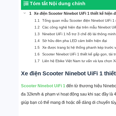
Tóm tắt Nội dung chính
Xe điện Scooter Ninebot UiFi 1 thiết kế hiện 
Tổng quan mẫu Scooter điện Ninebot UiFi 1
Các công nghệ hiện đại trên mẫu Ninebot Ui
Ninebot UiFi 1 hỗ trợ 3 chế độ lái thông minh
Sở hữu đèn pha LED cảm biến hiện đại
Xe được trang bị hệ thống phanh kép trước 
Scooter Ninebot UiFi 1 thiết kế gấp gọn, tải t
Liên hệ Ebike Việt Nam tư vấn và lựa chọn Xe
Xe điện Scooter Ninebot UiFi 1 thiế
Tất cả sản phẩm
Scooter Ninebot UiFi 1
đến từ thương hiệu Ninebot 
Xe lăn điện
đa 32km/h & phạm vi hoạt động sau khi sạc đầy là 4
Xe xuồng, xe điện trẻ em
giúp bạn có thể mang đi hoặc dễ dàng di chuyển tùy
Xe điện Scooter SealUP
Xe điện HONDA