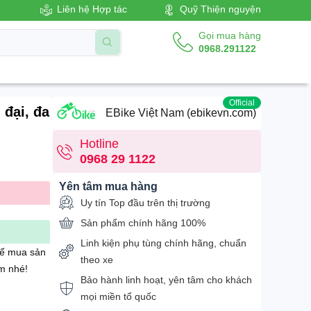
Liên hệ Hợp tác
Quỹ Thiện nguyện
Gọi mua hàng
0968.291122
Official
 đại, đa
EBike Việt Nam (ebikevn.com)
Hotline
0968 29 1122
Yên tâm mua hàng
Uy tín Top đầu trên thị trường
Sản phẩm chính hãng 100%
Linh kiện phụ tùng chính hãng, chuẩn
để mua sản
theo xe
m nhé!
Bảo hành linh hoạt, yên tâm cho khách
mọi miền tổ quốc