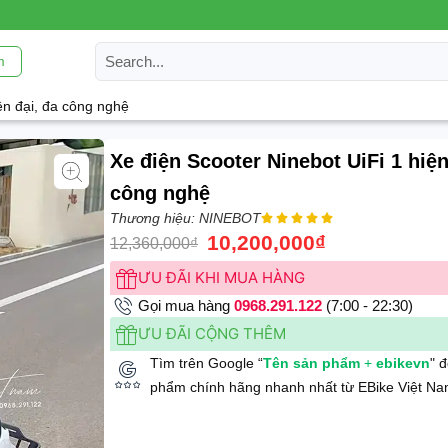
m
ện đại, đa công nghệ
Xe điện Scooter Ninebot UiFi 1 hiện
công nghệ
Thương hiệu: NINEBOT





10,200,000
₫
12,360,000
₫
ƯU ĐÃI KHI MUA HÀNG
Gọi mua hàng
0968.291.122
(7:00 - 22:30)
ƯU ĐÃI CỘNG THÊM
Tìm trên Google “
Tên sản phẩm
+
ebikevn
" 
phẩm chính hãng nhanh nhất từ EBike Việt Na