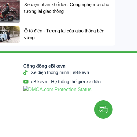
Xe điện phân khối lớn: Công nghệ mới cho
14,200,000
₫
16,
tương lai giao thông





Ô tô điện - Tương lai của giao thông bền
vững
Cộng đồng eBikevn
Xe điện thông minh | eBikevn
eBikevn - Hệ thống thế giới xe điện