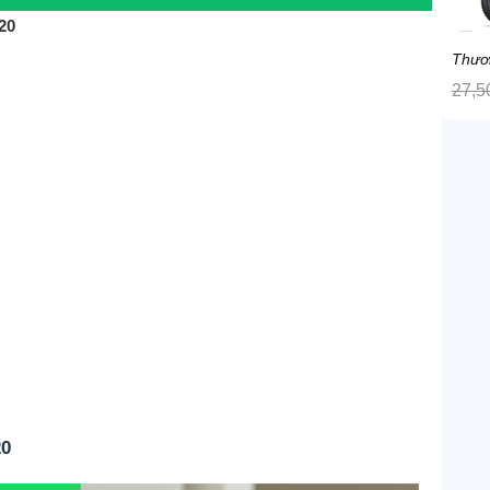
20
Thươ
27,5
20