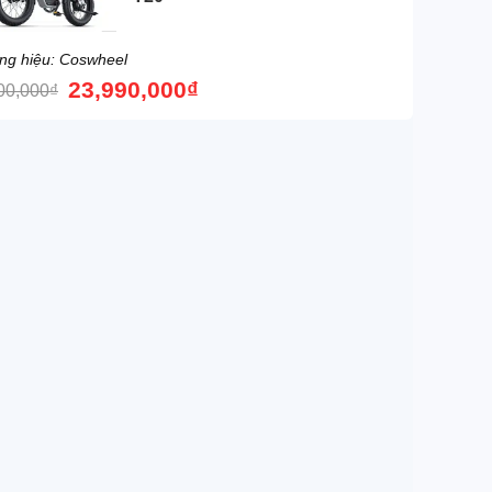
ng hiệu: Coswheel
23,990,000
₫
00,000
₫