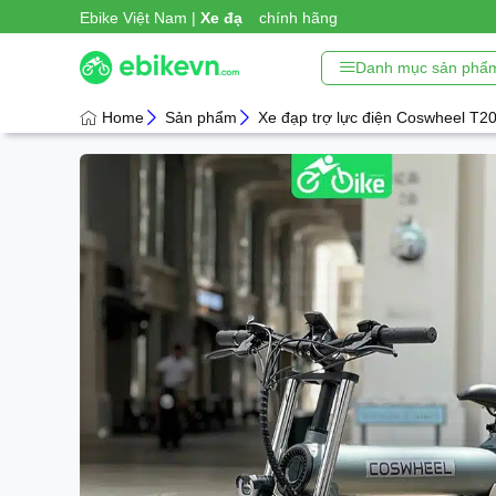
|
Ebike Việt Nam |
Xe đạp trợ lực
chính hãng
Danh mục sản phẩ
Home
Sản phẩm
Xe đạp trợ lực điện Coswheel T2