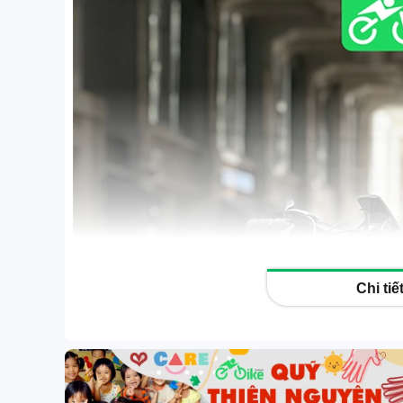
Xe đạp trợ lực G-Force
Xe đạp trợ lực Coswheel
Xe đạp trợ lực Phoenix
Xe đạp trợ lực điện khác
eScooter | Scooter sân
GOLF
Xe điện 3 & 4 bánh
Xe đạp | Xe đạp gấp
Phụ kiện xe
Tin công nghệ
Chi ti