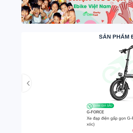
SẢN PHẨM 
GIẢM GIÁ SÂU
G-FORCE
Xe đạp điện gấp gọn G-
xóc)