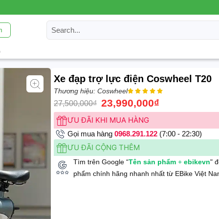
m
0
Xe đạp trợ lực điện Coswheel T20
Thương hiệu: Coswheel





23,990,000
₫
27,500,000
₫
ƯU ĐÃI KHI MUA HÀNG
Gọi mua hàng
0968.291.122
(7:00 - 22:30)
ƯU ĐÃI CỘNG THÊM
Tìm trên Google “
Tên sản phẩm
+
ebikevn
" 
phẩm chính hãng nhanh nhất từ EBike Việt Na