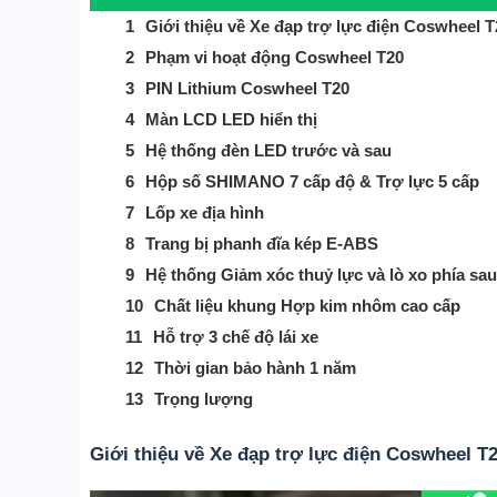
Giới thiệu về Xe đạp trợ lực điện Coswheel T
Phạm vi hoạt động Coswheel T20
PIN Lithium Coswheel T20
Màn LCD LED hiển thị
Hệ thống đèn LED trước và sau
Hộp số SHIMANO 7 cấp độ & Trợ lực 5 cấp
Lốp xe địa hình
Trang bị phanh đĩa kép E-ABS
Hệ thống Giảm xóc thuỷ lực và lò xo phía sau
Chất liệu khung Hợp kim nhôm cao cấp
Hỗ trợ 3 chế độ lái xe
Tất cả sản phẩm
Thời gian bảo hành 1 năm
Xe lăn điện
Trọng lượng
Xe xuồng, xe điện trẻ em
Xe điện Scooter SealUP
Giới thiệu về Xe đạp trợ lực điện Coswheel T
Xe điện HONDA