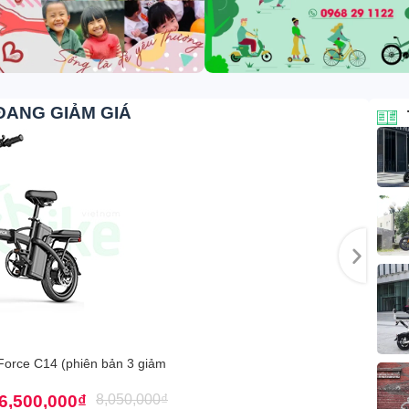
ĐANG GIẢM GIÁ
Force C14 (phiên bản 3 giảm
6,500,000
₫
8,050,000
₫