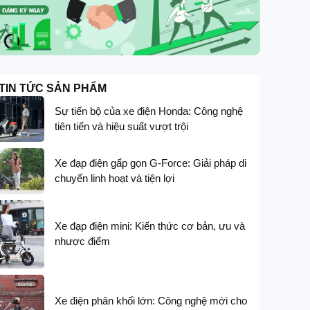
TIN TỨC SẢN PHẨM
Sự tiến bộ của xe điện Honda: Công nghệ
tiên tiến và hiệu suất vượt trội
Xe đạp điện gấp gọn G-Force: Giải pháp di
chuyển linh hoạt và tiện lợi
Xe đạp điện mini: Kiến thức cơ bản, ưu và
nhược điểm
GIẢM GIÁ SÂU
G-FORCE
Xe đạp trợ lực điện G-Force G14 thiết kế t
trục cardan
Xe điện phân khối lớn: Công nghệ mới cho
14,200,000
₫
16,