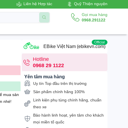
Liên hệ Hợp tác
Quỹ Thiện nguyện
Gọi mua hàng
0968.291122
Official
EBike Việt Nam (ebikevn.com)
Hotline
0968 29 1122
Yên tâm mua hàng
Uy tín Top đầu trên thị trường
Sản phẩm chính hãng 100%
để mua sản
Linh kiện phụ tùng chính hãng, chuẩn
m nhé!
theo xe
Bảo hành linh hoạt, yên tâm cho khách
mọi miền tổ quốc