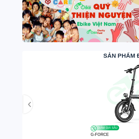
SẢN PHẨM 
GIẢM GIÁ SÂU
G-FORCE