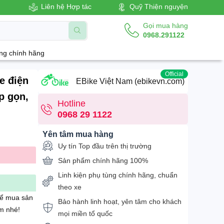
Liên hệ Hợp tác
Quỹ Thiện nguyện
Gọi mua hàng
0968.291122
àng chính hãng
Official
e điện
EBike Việt Nam (ebikevn.com)
p gọn,
Hotline
0968 29 1122
Yên tâm mua hàng
Uy tín Top đầu trên thị trường
Sản phẩm chính hãng 100%
Linh kiện phụ tùng chính hãng, chuẩn
theo xe
để mua sản
Bảo hành linh hoạt, yên tâm cho khách
m nhé!
mọi miền tổ quốc