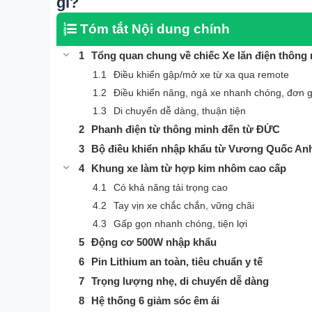
gì?
Tóm tắt Nội dung chính
Tổng quan chung về chiếc Xe lăn điện thông
Điều khiển gập/mở xe từ xa qua remote
Điều khiển nâng, ngả xe nhanh chóng, đơn g
Di chuyển dễ dàng, thuận tiện
Phanh điện từ thông minh đến từ ĐỨC
Bộ điều khiển nhập khẩu từ Vương Quốc An
Khung xe làm từ hợp kim nhôm cao cấp
Có khả năng tải trọng cao
Tay vịn xe chắc chắn, vững chãi
Gấp gọn nhanh chóng, tiện lợi
Tất cả sản phẩm
Động cơ 500W nhập khẩu
Xe lăn điện
Pin Lithium an toàn, tiêu chuẩn y tế
Xe xuồng, xe điện trẻ em
Trọng lượng nhẹ, di chuyển dễ dàng
Xe điện Scooter SealUP
Hệ thống 6 giảm sóc êm ái