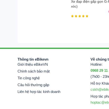
Xe đạp điện gấp gọn G-
xóc)





Thông tin eBikevn
Về chúng t
Giới thiệu eBikeVN
Hotline:
0968 29 11
Chính sách bảo mật
(7h00 - 23h
Tin công nghệ
Hỗ trợ Khá
Câu hỏi thường gặp
cskh@ebik
Hôm nay, eBikevn muốn giới thiệu với mọi ngư
Liên hệ hợp tác kinh doanh
Hợp tác phá
toàn khi sử dụng, tích hợp nhiều tiêu chuẩn
hoptac@eb
bánh
thì đây là mẫu xe có thiết kế đặc biệt nhấ