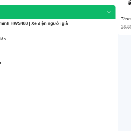
Thươ
 minh HWS488 | Xe điện người già
16,8
iản
h