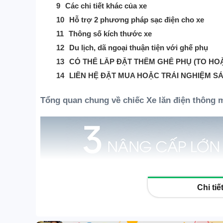
Xe điện HONDA
Các chi tiết khác của xe
Xe đạp trợ lực G-Force
Hỗ trợ 2 phương pháp sạc điện cho xe
Thông số kích thước xe
Xe đạp trợ lực Coswheel
Du lịch, dã ngoại thuận tiện với ghế phụ
Xe đạp trợ lực Phoenix
CÓ THỂ LẮP ĐẶT THÊM GHẾ PHỤ (TO HO
Xe đạp trợ lực điện khác
LIÊN HỆ ĐẶT MUA HOẶC TRẢI NGHIỆM S
eScooter | Scooter sân
GOLF
Xe điện 3 & 4 bánh
Tổng quan chung về chiếc Xe lăn điện thông 
Xe đạp | Xe đạp gấp
Phụ kiện xe
Tin công nghệ
Chi ti