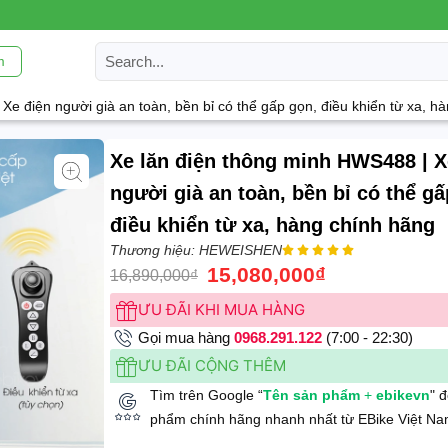
m
Xe điện người già an toàn, bền bỉ có thể gấp gọn, điều khiển từ xa, h
Xe lăn điện thông minh HWS488 | X
người già an toàn, bền bỉ có thể gấ
điều khiển từ xa, hàng chính hãng
Thương hiệu: HEWEISHEN





15,080,000
₫
16,890,000
₫
ƯU ĐÃI KHI MUA HÀNG
Gọi mua hàng
0968.291.122
(7:00 - 22:30)
ƯU ĐÃI CỘNG THÊM
Tìm trên Google “
Tên sản phẩm
+
ebikevn
" 
phẩm chính hãng nhanh nhất từ EBike Việt Na