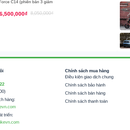
Force C14 (phiên bản 3 giảm
6,500,000
₫
8,050,000
₫
ôi
Chính sách mua hàng
Điều kiện giao dịch chung
 22
Chính sách bảo hành
00)
Chính sách bán hàng
ch hàng:
Chính sách thanh toán
evn.com
ời 1 sản phẩm xe lăn điện thông minh, rất an
t triển:
 công nghệ cao cấp. Trong danh mục
xe điện 3 & 4
ikevn.com
t.