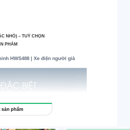
ẶC NHỎ) – TUỲ CHỌN
ẢN PHẨM
minh HWS488 | Xe điện người già
ết sản phẩm