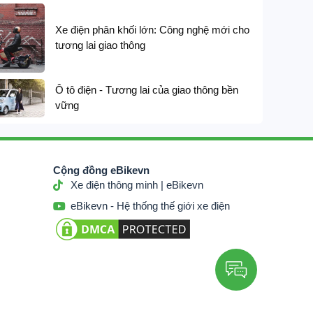
Xe đạp trợ lực điện G-Force G14 thiết kế t
trục cardan
Xe điện phân khối lớn: Công nghệ mới cho
14,200,000
₫
16,
tương lai giao thông





Ô tô điện - Tương lai của giao thông bền
vững
Cộng đồng eBikevn
Xe điện thông minh | eBikevn
eBikevn - Hệ thống thế giới xe điện