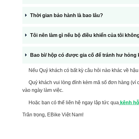
Xe đạp trợ lực Coswheel
Thời gian bảo hành là bao lâu?
Xe đạp trợ lực Phoenix
Xe đạp trợ lực điện khác
eScooter | Scooter sân
Tôi nên làm gì nếu bộ điều khiển của tôi khô
GOLF
Xe điện 3 & 4 bánh
Xe đạp | Xe đạp gấp
Bao bì/ hộp có được gia cố để tránh hư hỏng
Phụ kiện xe
Nếu Quý khách có bất kỳ câu hỏi nào khác về hậu m
Tin công nghệ
Quý khách vui lòng đính kèm mã số đơn hàng (ví dụ
vào ngày làm việc.
Hoặc bạn có thể liên hệ ngay lập tức qua
kênh hỗ
Trân trọng, EBike Việt Nam!