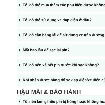
Tôi có thể mua thêm các phụ kiện được khôn
Tôi có thể sử dụng xe đạp điện ở đâu?
Tôi có cần bằng lái để sử dụng xe trên đườn
Mất bao lâu để sạc lại pin?
Tôi có nên xả hết pin trước khi sạc không?
Tất cả sản phẩm
Xe lăn điện
Khi nhận được hàng thì xe đạp điện/xe điện c
Xe xuồng, xe điện trẻ em
Xe điện Scooter SealUP
HẬU MÃI & BẢO HÀNH
Xe điện HONDA
Tôi nên làm gì nếu pin bị hỏng hoặc không h
Xe đạp trợ lực G-Force