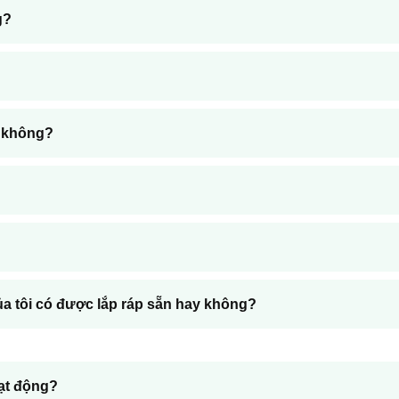
g?
g không?
ủa tôi có được lắp ráp sẵn hay không?
oạt động?