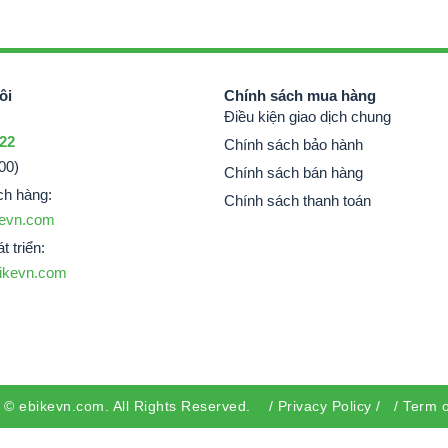
ôi
Chính sách mua hàng
Điều kiện giao dịch chung
 22
Chính sách bảo hành
00)
Chính sách bán hàng
ch hàng:
Chính sách thanh toán
evn.com
t triển:
ikevn.com
t ©
ebikevn.com
. All Rights Reserved. /
Privacy Policy
/ /
Term o