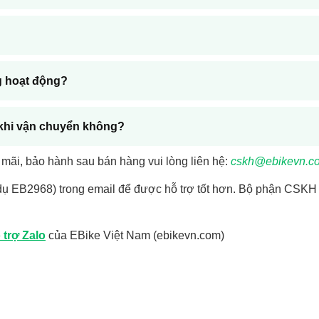
ng hoạt động?
 khi vận chuyển không?
ãi, bảo hành sau bán hàng vui lòng liên hệ:
cskh@ebikevn.c
 EB2968) trong email để được hỗ trợ tốt hơn. Bộ phận CSKH củ
 trợ Zalo
của EBike Việt Nam (ebikevn.com)