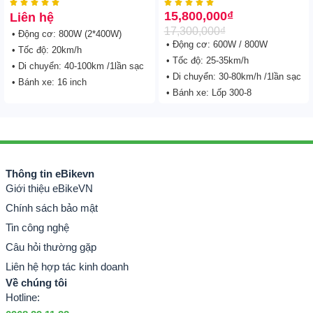










15,800,000
₫
Liên hệ
17,300,000
₫
• Động cơ: 800W (2*400W)
• Động cơ: 600W / 800W
• Tốc độ: 20km/h
• Tốc độ: 25-35km/h
• Di chuyển: 40-100km /1lần sạc
• Di chuyển: 30-80km/h /1lần sạc
• Bánh xe: 16 inch
• Bánh xe: Lốp 300-8
Thông tin eBikevn
Giới thiệu eBikeVN
Chính sách bảo mật
Tin công nghệ
Câu hỏi thường gặp
Liên hệ hợp tác kinh doanh
Về chúng tôi
Hotline: