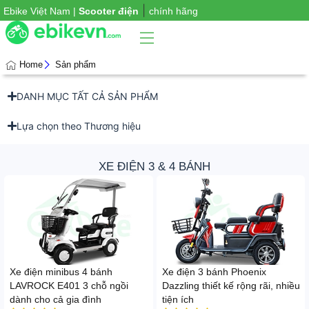
|
Ebike Việt Nam |
Scooter điện
chính hãng
Home
Sản phẩm
DANH MỤC TẤT CẢ SẢN PHẨM
Phụ
iện
xe
Lựa chọn theo Thương hiệu
XE ĐIỆN 3 & 4 BÁNH
Xe điện minibus 4 bánh
Xe điện 3 bánh Phoenix
LAVROCK E401 3 chỗ ngồi
Dazzling thiết kế rộng rãi, nhiều
dành cho cả gia đình
tiện ích