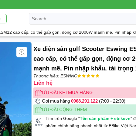
m
 ESM12 cao cấp, có thể gấp gọn, động cơ 2000W mạnh mẽ, Pin nhập kh
Xe điện sân golf Scooter Eswing 
cao cấp, có thể gấp gọn, động cơ 
mạnh mẽ, Pin nhập khẩu, tải trọng
Thương hiệu: ESWING





Liên hệ
ƯU ĐÃI KHI MUA HÀNG
Gọi mua hàng
0968.291.122
(7:00 - 22:30)
ƯU ĐÃI CỘNG THÊM
Tìm trên Google “
Tên sản phẩm
+
ebikevn
" 
phẩm chính hãng nhanh nhất từ EBike Việt Na