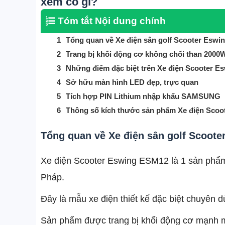
xem có gì?
Tóm tắt Nội dung chính
Tổng quan về Xe điện sân golf Scooter Eswi
Trang bị khối động cơ không chổi than 2000
Những điểm đặc biệt trên Xe điện Scooter 
Sở hữu màn hình LED đẹp, trực quan
Tích hợp PIN Lithium nhập khẩu SAMSUNG
Thông số kích thước sản phẩm Xe điện Scoo
Tổng quan về Xe điện sân golf Scoote
Xe điện Scooter Eswing ESM12 là 1 sản phẩm
Tất cả sản phẩm
Pháp.
Xe lăn điện
Đây là mẫu xe điện thiết kế đặc biệt chuyê
Xe xuồng, xe điện trẻ em
Xe điện Scooter SealUP
Sản phẩm được trang bị khối động cơ mạnh mẽ