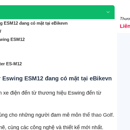
Thươ
ng ESM12 đang có mặt tại eBikevn
Liê
W
Eswing ESM12
ter ES-M12
r Eswing ESM12 đang có mặt tại eBikevn
 xe điện đến từ thương hiệu Eswing đến từ
n dùng cho những người đam mê môn
thể thao Golf
.
, cùng các công nghệ và thiết kế mới nhất.