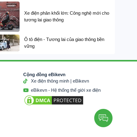
Xe đạp trợ lực điện G-Force G14 thiết kế t
trục cardan
Xe điện phân khối lớn: Công nghệ mới cho
14,200,000
₫
16,
tương lai giao thông





Ô tô điện - Tương lai của giao thông bền
vững
Cộng đồng eBikevn
Xe điện thông minh | eBikevn
eBikevn - Hệ thống thế giới xe điện