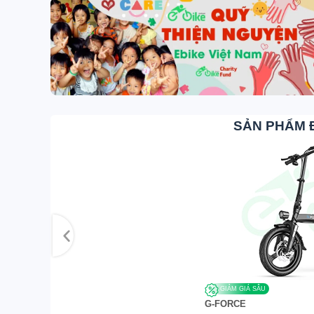
SẢN PHẨM 
GIẢM GIÁ SÂU
G-FORCE