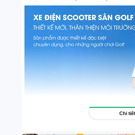
Xe điện HONDA
Xe đạp trợ lực G-Force
Xe đạp trợ lực Coswheel
Xe đạp trợ lực Phoenix
Xe đạp trợ lực điện khác
eScooter | Scooter sân
GOLF
Xe điện 3 & 4 bánh
Xe đạp | Xe đạp gấp
Phụ kiện xe
Tin công nghệ
Chi ti