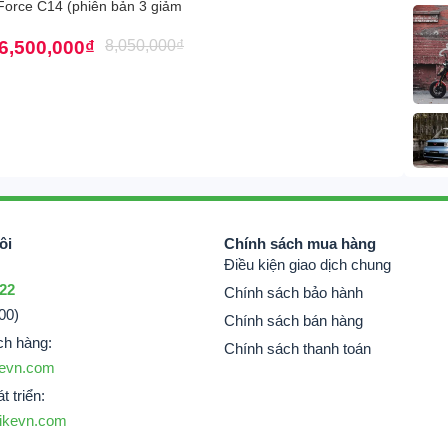
Force C14 (phiên bản 3 giảm
6,500,000
₫
8,050,000
₫
ôi
Chính sách mua hàng
Điều kiện giao dịch chung
 22
Chính sách bảo hành
00)
Chính sách bán hàng
ch hàng:
Chính sách thanh toán
evn.com
t triển:
ikevn.com