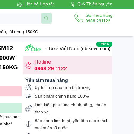
Liên hệ Hợp tác
Quỹ Thiện nguyện
Gọi mua hàng
0968.291122
ẩu, tải trọng 150KG
Official
ESM12
EBike Việt Nam (ebikevn.com)
2000W
Hotline
 150KG
0968 29 1122
Yên tâm mua hàng
Uy tín Top đầu trên thị trường
Sản phẩm chính hãng 100%
Linh kiện phụ tùng chính hãng, chuẩn
theo xe
để mua sản
Bảo hành linh hoạt, yên tâm cho khách
m nhé!
mọi miền tổ quốc