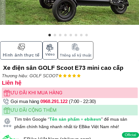
Video
Hình ảnh thực tế
Thông số kỹ thuật
Xe điện sân GOLF Scoot E73 mini cao cấp
Thương hiệu: GOLF SCOOT





Liên hệ
ƯU ĐÃI KHI MUA HÀNG
Gọi mua hàng
0968.291.122
(7:00 - 22:30)
ƯU ĐÃI CỘNG THÊM
Tìm trên Google “
Tên sản phẩm
+
ebikevn
" để mua sản
phẩm chính hãng nhanh nhất từ EBike Việt Nam nhé!
Official