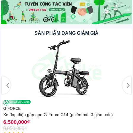
SẢN PHẨM ĐANG GIẢM GIÁ
GIẢM GIÁ SÂU
G-FORCE
Xe đạp điện gấp gọn G-Force C14 (phiên bản 3 giảm xóc)
6,500,000
₫
8,050,000
₫