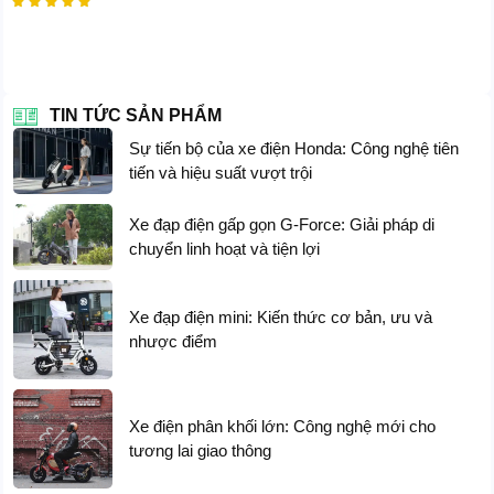





TIN TỨC SẢN PHẨM
Sự tiến bộ của xe điện Honda: Công nghệ tiên
Phía trước xe có
tích hợp giá đỡ chơi
GOLF
tiện
tiến và hiệu suất vượt trội
lợi, có thể sử dụng để treo các loại túi chơi GOLF
Xe đạp điện gấp gọn G-Force: Giải pháp di
khác nhau. Đặc biệt nó có thể
gấp gọn lại dễ dàng
,
chuyển linh hoạt và tiện lợi
cho vào cốp xe mang đi xa rất thuận tiện.
Xe đạp điện mini: Kiến thức cơ bản, ưu và
nhược điểm
Xe điện phân khối lớn: Công nghệ mới cho
tương lai giao thông