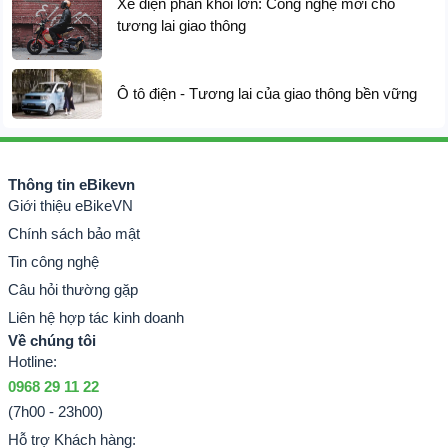
Xe điện phân khối lớn: Công nghệ mới cho
tương lai giao thông
Ô tô điện - Tương lai của giao thông bền vững
Phiên bản “Cá chép sen” và “Phượng hoàng phương đông”
Thông tin eBikevn
Giới thiệu eBikeVN
Giới hạn đặc biệt với 2 phiên bản đẹp mắt
Chính sách bảo mật
Phiên bản “Phượng Hoàng Phương Đông”
Tin công nghệ
Câu hỏi thường gặp
Liên hệ hợp tác kinh doanh
Về chúng tôi
Hotline:
0968 29 11 22
(7h00 - 23h00)
Hỗ trợ Khách hàng: