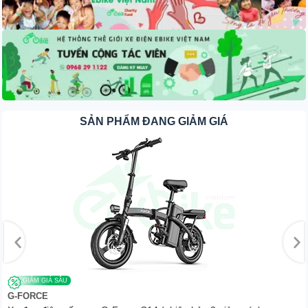
eBikevn | MYS1200 – bản giới hạn đặc biệt.
SẢN PHẨM ĐANG GIẢM GIÁ
Dù mới ra mắt đầu năm 2022 những mẫu
xe phân khối
lớn
Tromox -MYS1200ED (giới hạn đặc biệt với 2 phiên
bản “Cá chép sen” và “Phượng hoàng phương đông” )
đang được các bạn trẻ rất thích và bàn luận trên nhiều
nền tảng online, hay mạng xã hội.
GIẢM GIÁ SÂU
G-FORCE