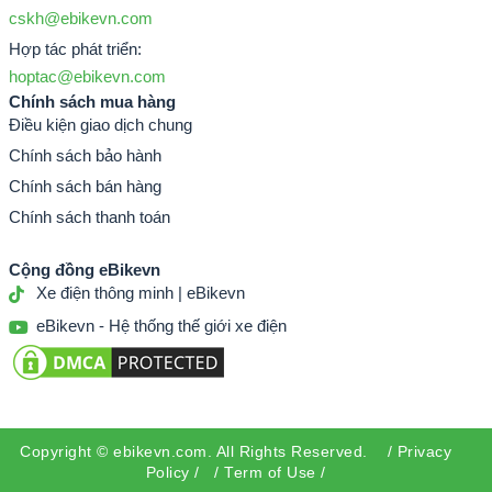
cskh@ebikevn.com
Hợp tác phát triển:
hoptac@ebikevn.com
Chính sách mua hàng
Điều kiện giao dịch chung
Chính sách bảo hành
Chính sách bán hàng
Chính sách thanh toán
Cộng đồng eBikevn
Xe điện thông minh | eBikevn
Phiên bản “Phượng Hoàng Phương Đông”
eBikevn - Hệ thống thế giới xe điện
Phiên bản” Cá chép sen”
Copyright ©
ebikevn.com
. All Rights Reserved. /
Privacy
Policy
/ /
Term of Use
/