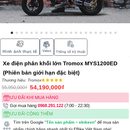
Video
Hình ảnh thực tế
Thông số kỹ thuật
Xe điện phân khối lớn Tromox MYS1200ED
(Phiên bản giới hạn đặc biệt)
Thương hiệu: Tromox





54,190,000
₫
55,950,000
₫
ƯU ĐÃI KHI MUA HÀNG
Gọi mua hàng
0968.291.122
(7:00 - 22:30)
ƯU ĐÃI CỘNG THÊM
Tìm trên Google “
Tên sản phẩm
+
ebikevn
" để mua sản
phẩm chính hãng nhanh nhất từ EBike Việt Nam nhé!