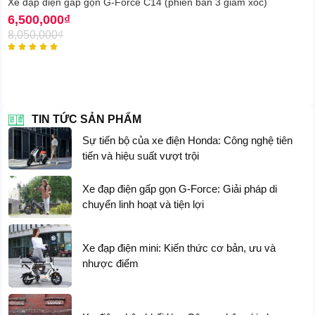
Xe đạp điện gấp gọn G-Force C14 (phiên bản 3 giảm xóc)
6,500,000
₫
8,050,000
₫





TIN TỨC SẢN PHẨM
Sự tiến bộ của xe điện Honda: Công nghệ tiên
tiến và hiệu suất vượt trội
Xe đạp điện gấp gọn G-Force: Giải pháp di
chuyển linh hoạt và tiện lợi
Xe đạp điện mini: Kiến thức cơ bản, ưu và
nhược điểm