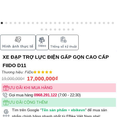
Video
Hình ảnh thực tế
Thông số kỹ thuật
XE ĐẠP TRỢ LỰC ĐIỆN GẤP GỌN CAO CẤP
FIIDO D11
Thương hiệu: FiiDo





17,000,000
₫
19,000,000
₫
ƯU ĐÃI KHI MUA HÀNG
Gọi mua hàng
0968.291.122
(7:00 - 22:30)
ƯU ĐÃI CỘNG THÊM
Tìm trên Google “
Tên sản phẩm
+
ebikevn
" để mua sản
phẩm chính hãng nhanh nhất từ EBike Việt Nam nhé!