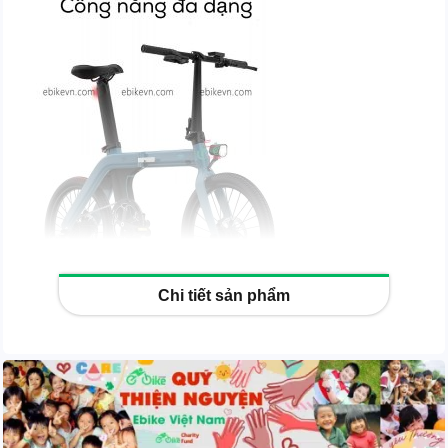
Chi tiết sản phẩm
THÔNG SỐ KỸ THUẬT FIIDO D11 :
Đối tượng
Người có chiều cao từ 1m55-2m
sử dụng