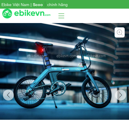
|
Ebike Việt Nam |
Scooter điện
chính hãng
Phụ
iện
xe