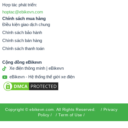
Hợp tác phát triển:
ebikevn.com – fiido D11
hoptac@ebikevn.com
D11 được thiết kế khung xe theo phong cách trẻ
Chính sách mua hàng
Điều kiện giao dịch chung
trung, hiện đại; sử dụng hợp kim nhôm trong sản
Chính sách bảo hành
xuất chế tạo máy bay nên khung xe có trọng lượng
Chính sách bán hàng
rất nhẹ, trọng lượng khung xe chỉ 12,9kg. Chế độ
Chính sách thanh toán
đạp trợ lực điện đi được hơn 100km.
Cộng đồng eBikevn
Xe điện thông minh | eBikevn
eBikevn - Hệ thống thế giới xe điện
Copyright ©
ebikevn.com
. All Rights Reserved. /
Privacy
Policy
/ /
Term of Use
/