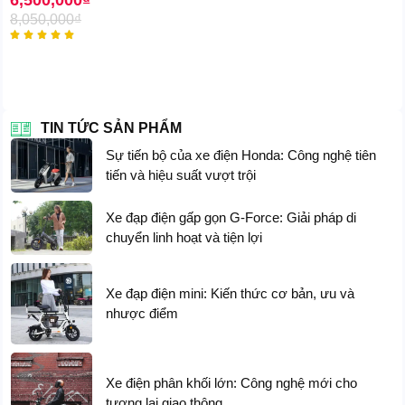
6,500,000
₫
8,050,000
₫





Quãng
~30-40km điện thuần ; ~80km đạp
đường di
trợ lực
chuyển
TIN TỨC SẢN PHẨM
Vận tốc tối
~25km/h
Sự tiến bộ của xe điện Honda: Công nghệ tiên
đa
tiến và hiệu suất vượt trội
Hệ thống
Phanh điện tử kết hợp phanh vật lý
Xe đạp điện gấp gọn G-Force: Giải pháp di
phanh
(trước sau)
chuyển linh hoạt và tiện lợi
Bánh xích
52T
Xe đạp điện mini: Kiến thức cơ bản, ưu và
nhược điểm
Kích thước
148x57x110cm
bình thường
Xe điện phân khối lớn: Công nghệ mới cho
tương lai giao thông
Kích thước
84x40x59cm