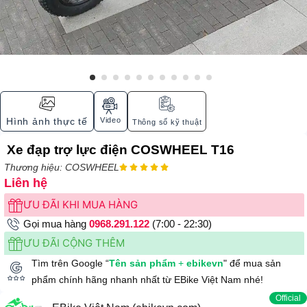
Video
Hình ảnh thực tế
Thông số kỹ thuật
Xe đạp trợ lực điện COSWHEEL T16
Thương hiệu: COSWHEEL





Liên hệ
ƯU ĐÃI KHI MUA HÀNG
Gọi mua hàng
0968.291.122
(7:00 - 22:30)
ƯU ĐÃI CỘNG THÊM
Tìm trên Google “
Tên sản phẩm
+
ebikevn
" để mua sản
phẩm chính hãng nhanh nhất từ EBike Việt Nam nhé!
Official