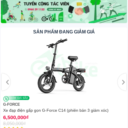
cho quãng đường di chuyển 60-70km/1 lần sạc và tốc độ tối
đa ~45km/h.
SẢN PHẨM ĐANG GIẢM GIÁ
GIẢM GIÁ SÂU
G-FORCE
Xe đạp điện gấp gọn G-Force C14 (phiên bản 3 giảm xóc)
6,500,000
₫
8,050,000
₫