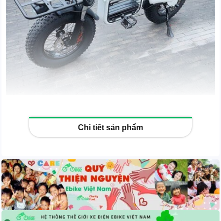
Cùng Ebike Việt Nam trải nghiệm những hành trình vui vẻ &
Chi tiết sản phẩm
hạnh phúc cùng với Coswheel T16 .
Mẫu xe có thiết kế với chiều cao yên chỉ 705mm (tương
đương mẫu xe Cub) nên rất thân thiện cho những người
cho chiều cao kiêm tốn, giúp điều khiển xe một cách thoả
mái và linh hoạt.
Coswheel T16
được trang bị khối Pin lithium 18650 / 20AH