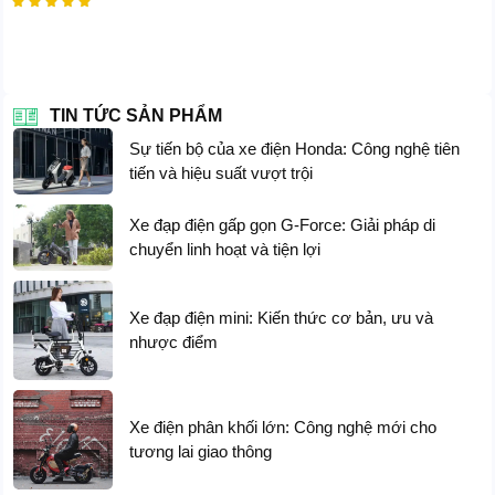





TIN TỨC SẢN PHẨM
Sự tiến bộ của xe điện Honda: Công nghệ tiên
Hộp Số SHIMANO 7 Tốc Độ
tiến và hiệu suất vượt trội
Coswheel
T16 được trang bị đầy đủ hộp số Shimano 7 cấp
Xe đạp điện gấp gọn G-Force: Giải pháp di
độ giúp bạn lái xe êm ái và leo dốc dễ dàng trên những
chuyển linh hoạt và tiện lợi
đoạn đường dốc.
Xe đạp điện mini: Kiến thức cơ bản, ưu và
nhược điểm
Xe điện phân khối lớn: Công nghệ mới cho
tương lai giao thông