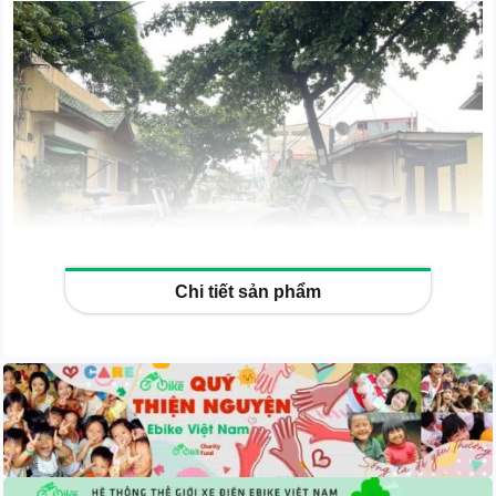
Chi tiết sản phẩm
Xem thêm:
Xe đạp điện COSWHEEL FTN T20S | T20S
EBIKE 48V 10/15/20AH 500W nâng cấp mới
Đặc điểm nổi bật: