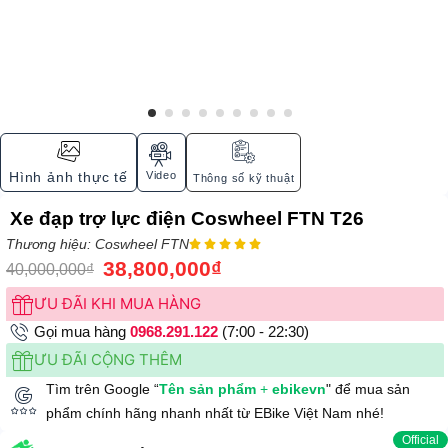
Video
Hình ảnh thực tế
Thông số kỹ thuật
Xe đạp trợ lực điện Coswheel FTN T26
Thương hiệu: Coswheel FTN





38,800,000
₫
40,000,000
₫
ƯU ĐÃI KHI MUA HÀNG
Gọi mua hàng
0968.291.122
(7:00 - 22:30)
ƯU ĐÃI CỘNG THÊM
Tìm trên Google “
Tên sản phẩm
+
ebikevn
" để mua sản
phẩm chính hãng nhanh nhất từ EBike Việt Nam nhé!
Official