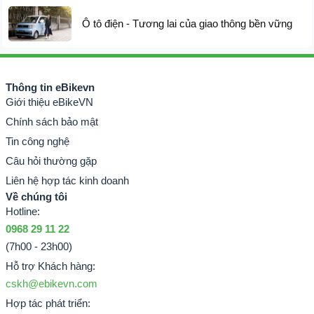
Ô tô điện - Tương lai của giao thông bền vững
THÔNG SỐ XE ĐẠP
ĐIỆN HOMESHEEL
Thông tin eBikevn
T26
Giới thiệu eBikeVN
Chính sách bảo mật
MODEL
XE ĐIỆN FTN T26
Tin công nghệ
Câu hỏi thường gặp
MÀU SẮC
XÁM
Liên hệ hợp tác kinh doanh
Về chúng tôi
CHẤT LIỆU KHUNG
Nhôm
Hotline:
SƯỜN
0968 29 11 22
(7h00 - 23h00)
TỐC ĐỘ
Hỗ trợ Khách hàng:
cskh@ebikevn.com
CẤP TỐC ĐỘ
7 Cấp độ
Hợp tác phát triển: