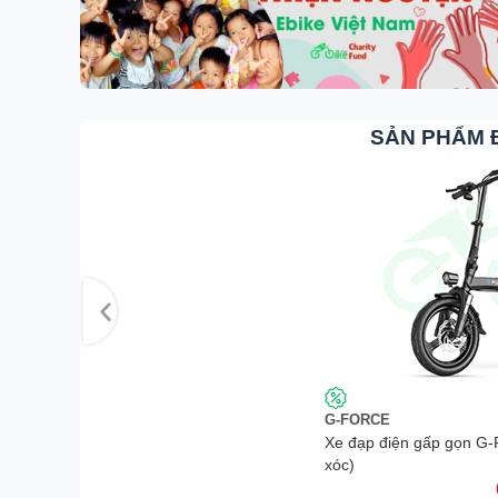
SẢN PHẨM 
GIẢM GIÁ SÂU
G-FORCE
Xe đạp điện gấp gọn G-
xóc)