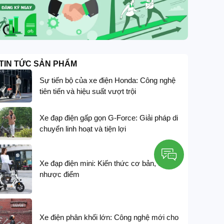
TIN TỨC SẢN PHẨM
Sự tiến bộ của xe điện Honda: Công nghệ
tiên tiến và hiệu suất vượt trội
Xe đạp điện gấp gọn G-Force: Giải pháp di
chuyển linh hoạt và tiện lợi
Xe đạp điện mini: Kiến thức cơ bản, ưu và
nhược điểm
GIẢM GIÁ SÂU
G-FORCE
Xe đạp trợ lực điện G-Force G14 thiết kế t
trục cardan
Xe điện phân khối lớn: Công nghệ mới cho
14,200,000
₫
16,