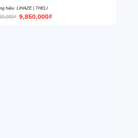
ng hiệu: LIHAZE | THELI
9,850,000
₫
00,000
₫