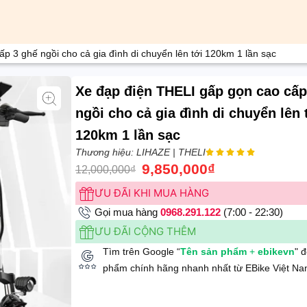
p 3 ghế ngồi cho cả gia đình di chuyển lên tới 120km 1 lần sạc
Xe đạp điện THELI gấp gọn cao cấp
ngồi cho cả gia đình di chuyển lên 
120km 1 lần sạc
Thương hiệu: LIHAZE | THELI





9,850,000
₫
12,000,000
₫
ƯU ĐÃI KHI MUA HÀNG
Gọi mua hàng
0968.291.122
(7:00 - 22:30)
ƯU ĐÃI CỘNG THÊM
Tìm trên Google “
Tên sản phẩm
+
ebikevn
" 
phẩm chính hãng nhanh nhất từ EBike Việt Na