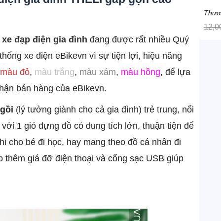
Thươ
12,0
u
xe đạp điện gia đình
đang được rất nhiều Quý
hống xe điện eBikevn vì sự tiện lợi, hiệu năng
màu đỏ
,
màu trắng
,
màu xám
,
màu hồng
, để lựa
phận bán hàng của eBikevn.
gồi
(lý tưởng giành cho cả gia đình) trẻ trung, nổi
i với 1 giỏ đựng đồ có dung tích lớn, thuận tiện để
i cho bé đi học, hay mang theo đồ cá nhân đi
 thêm giá đỡ điện thoại và cổng sạc USB giúp