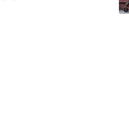
ôi
Chính sách mua hàng
Điều kiện giao dịch chung
 22
Chính sách bảo hành
00)
Chính sách bán hàng
ch hàng:
Chính sách thanh toán
evn.com
t triển:
ikevn.com