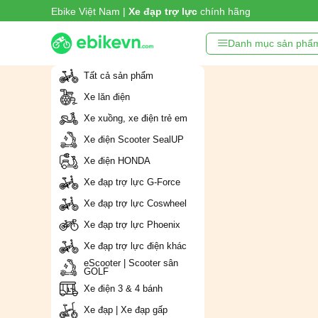
Ebike Việt Nam |
Xe đạp trợ lực
chính hãng
Danh mục sản phẩ
Tất cả sản phẩm
Xe lăn điện
Xe xuồng, xe điện trẻ em
Xe điện Scooter SealUP
Xe điện HONDA
Xe đạp trợ lực G-Force
Xe đạp trợ lực Coswheel
Xe đạp trợ lực Phoenix
Xe đạp trợ lực điện khác
eScooter | Scooter sân
GOLF
Xe điện 3 & 4 bánh
Xe đạp | Xe đạp gấp