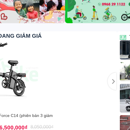
ĐANG GIẢM GIÁ
Force C14 (phiên bản 3 giảm
6,500,000
₫
8,050,000
₫