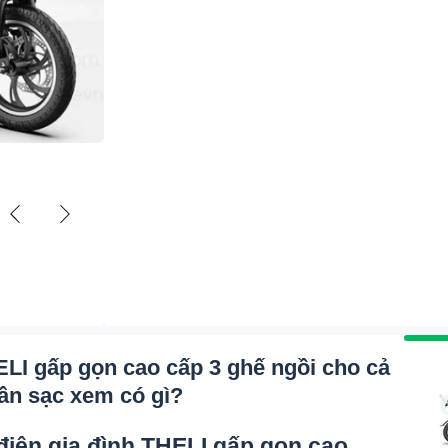
ELI gấp gọn cao cấp 3 ghế ngồi cho cả
lần sạc xem có gì?
điện gia đình THELI gấp gọn cao