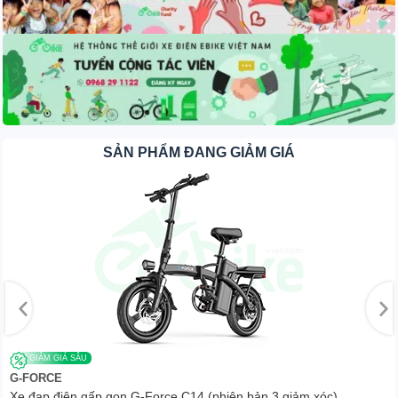
Khám phá những vùng đất mới, du lịch trải nghiệm,
chinh phục cảnh đẹp thiên nhiên cùng chiếc xe đạp
điện địa hình mới nhất của thương hiệu FTN đang
SẢN PHẨM ĐANG GIẢM GIÁ
mở bán tại Thế giới xe điện
eBikevn
.
GIẢM GIÁ SÂU
G-FORCE
Xe đạp điện gấp gọn G-Force C14 (phiên bản 3 giảm xóc)