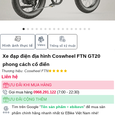
Video
Hình ảnh thực tế
Thông số kỹ thuật
Xe đạp điện địa hình Coswheel FTN GT20
phong cách cổ điển
Thương hiệu: Coswheel FTN





Liên hệ
ƯU ĐÃI KHI MUA HÀNG
Gọi mua hàng
0968.291.122
(7:00 - 22:30)
ƯU ĐÃI CỘNG THÊM
Tìm trên Google “
Tên sản phẩm
+
ebikevn
" để mua sản
phẩm chính hãng nhanh nhất từ EBike Việt Nam nhé!