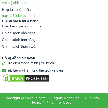
cskh@ebikevn.com
Hợp tác phát triển:
hoptac@ebikevn.com
Chính sách mua hàng
Điều kiện giao dịch chung
Chính sách bảo hành
Chính sách bán hàng
Chính sách thanh toán
Cộng đồng eBikevn
Xe điện thông minh | eBikevn
eBikevn - Hệ thống thế giới xe điện
Xe đạp điện địa hình FTN-GT20
vẫn được nhà sản
xuất trang bị những công nghệ mới cùng tiêu chuẩn,
Copyright ©
ebikevn.com
. All Rights Reserved. /
Privacy
Policy
/ /
Term of Use
/
thiết kế nâng cấp cùng các hệ thống thông minh.