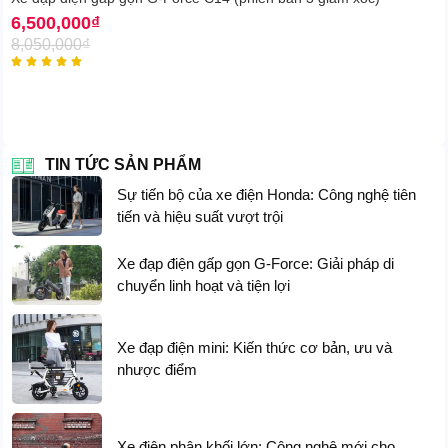
6,500,000
₫
8,050,000
₫





TIN TỨC SẢN PHẨM
Sự tiến bộ của xe điện Honda: Công nghệ tiên
tiến và hiệu suất vượt trội
Xe đạp điện gấp gọn G-Force: Giải pháp di
chuyển linh hoạt và tiện lợi
Xe đạp điện mini: Kiến thức cơ bản, ưu và
nhược điểm
Từ tổng quan đến các chi tiết nhỏ đều mang đậm
Xe điện phân khối lớn: Công nghệ mới cho