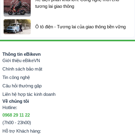
chất cổ điển, đầy sang trọng, tinh tế. Xe đạp điện địa
tương lai giao thông
hình FTN GT20 mang sức hút quyến rũ độc đáo,
mới lạ khi đưa tính chất hoài cổ lên một chiếc xe
Ô tô điện - Tương lai của giao thông bền vững
mang trong mình nhiều công nghệ mới nhất.
Thông tin eBikevn
Giới thiệu eBikeVN
Chính sách bảo mật
Tin công nghệ
Câu hỏi thường gặp
Liên hệ hợp tác kinh doanh
Về chúng tôi
Hotline:
0968 29 11 22
(7h00 - 23h00)
Hỗ trợ Khách hàng: