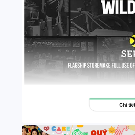
Xe đạp trợ lực G-Force
Xe đạp trợ lực Coswheel
Xe đạp trợ lực Phoenix
Xe đạp trợ lực điện khác
eScooter | Scooter sân
GOLF
Xe điện 3 & 4 bánh
Xe đạp | Xe đạp gấp
Phụ kiện xe
Tin công nghệ
Chi ti