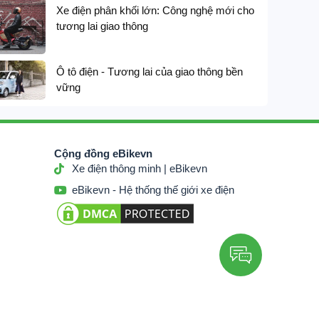
Xe điện phân khối lớn: Công nghệ mới cho
14,200,000
₫
16,
tương lai giao thông





Ô tô điện - Tương lai của giao thông bền
vững
Cộng đồng eBikevn
Xe điện thông minh | eBikevn
eBikevn - Hệ thống thế giới xe điện