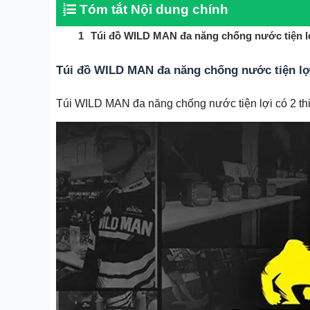
Tóm tắt Nội dung chính
Túi đồ WILD MAN đa năng chống nước tiện l
Túi đồ WILD MAN đa năng chống nước tiện lợ
Túi WILD MAN đa năng chống nước tiện lợi có 2 thiế
Tất cả sản phẩm
Xe lăn điện
Xe xuồng, xe điện trẻ em
Xe điện Scooter SealUP
Xe điện HONDA