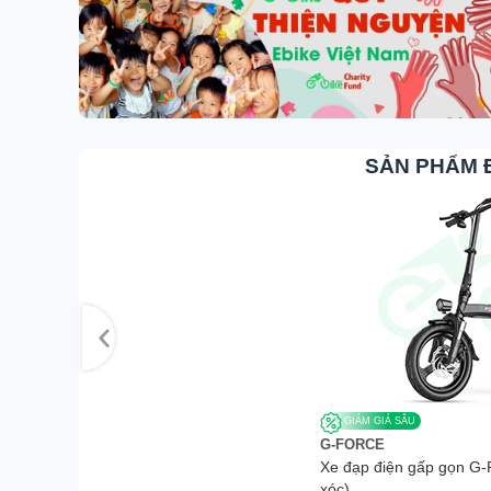
SẢN PHẨM 
GIẢM GIÁ SÂU
G-FORCE
Xe đạp điện gấp gọn G-
xóc)