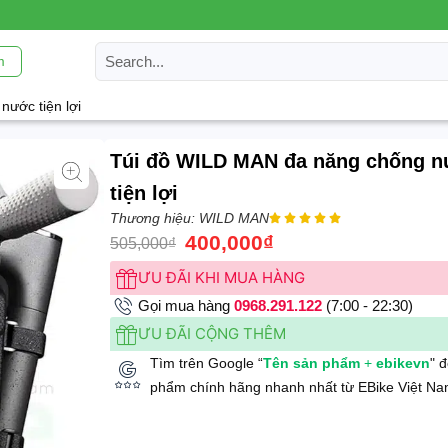
m
ước tiện lợi
Túi đồ WILD MAN đa năng chống 
tiện lợi
Thương hiệu: WILD MAN





400,000
₫
505,000
₫
ƯU ĐÃI KHI MUA HÀNG
Gọi mua hàng
0968.291.122
(7:00 - 22:30)
ƯU ĐÃI CỘNG THÊM
Tìm trên Google “
Tên sản phẩm
+
ebikevn
" 
phẩm chính hãng nhanh nhất từ EBike Việt Na