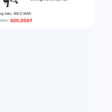
ng hiệu: WILD MAN
400,000
₫
000
₫