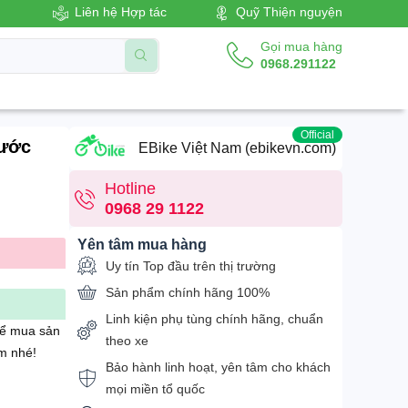
Liên hệ Hợp tác
Quỹ Thiện nguyện
Gọi mua hàng
0968.291122
Official
nước
EBike Việt Nam (ebikevn.com)
Hotline
0968 29 1122
Yên tâm mua hàng
Uy tín Top đầu trên thị trường
Sản phẩm chính hãng 100%
Linh kiện phụ tùng chính hãng, chuẩn
để mua sản
theo xe
m nhé!
Bảo hành linh hoạt, yên tâm cho khách
mọi miền tổ quốc