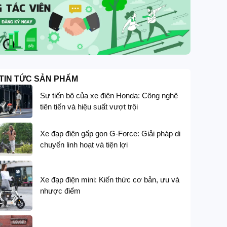
TIN TỨC SẢN PHẨM
Sự tiến bộ của xe điện Honda: Công nghệ
tiên tiến và hiệu suất vượt trội
Xe đạp điện gấp gọn G-Force: Giải pháp di
chuyển linh hoạt và tiện lợi
Xe đạp điện mini: Kiến thức cơ bản, ưu và
nhược điểm
GIẢM GIÁ SÂU
G-FORCE
Xe đạp trợ lực điện G-Force G14 thiết kế t
trục cardan