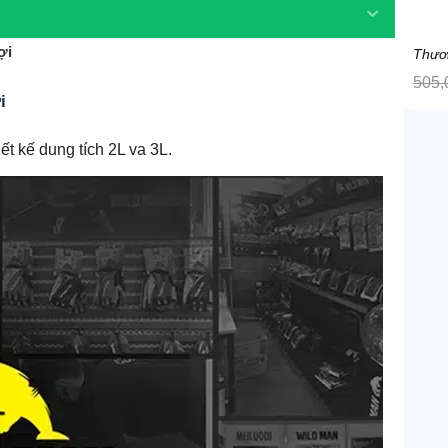
ợi
Thươ
505,
i
t kế dung tích 2L va 3L.