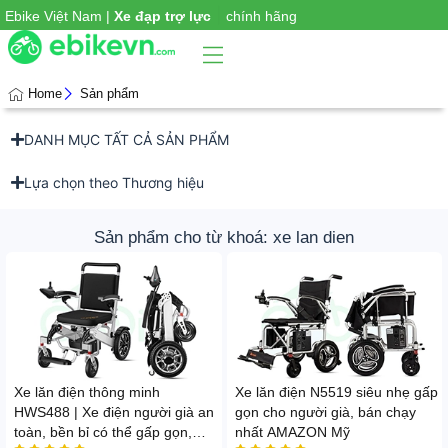
|
Ebike Việt Nam |
Xe
chính hãng
Home
Sản phẩm
DANH MỤC TẤT CẢ SẢN PHẨM
Phụ
iện
xe
Lựa chọn theo Thương hiệu
Sản phẩm cho từ khoá: xe lan dien
Xe lăn điện thông minh
Xe lăn điện N5519 siêu nhẹ gấp
HWS488 | Xe điện người già an
gọn cho người già, bán chạy
toàn, bền bỉ có thể gấp gọn,
nhất AMAZON Mỹ