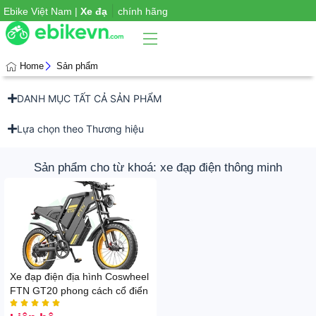
|
Ebike Việt Nam |
X
chính hãng
Home
Sản phẩm
DANH MỤC TẤT CẢ SẢN PHẨM
Phụ
iện
xe
Lựa chọn theo Thương hiệu
Sản phẩm cho từ khoá: xe đạp điện thông minh
Xe đạp điện địa hình Coswheel
FTN GT20 phong cách cổ điển




