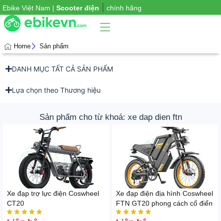
|
Ebike Việt Nam |
Scooter điện
chính hãng
Home
Sản phẩm
DANH MỤC TẤT CẢ SẢN PHẨM
Phụ
iện
xe
Lựa chọn theo Thương hiệu
Sản phẩm cho từ khoá: xe dap dien ftn
Xe đạp trợ lực điện Coswheel
Xe đạp điện địa hình Coswheel
CT20
FTN GT20 phong cách cổ điển









