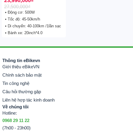
23,990,000
₫
27,500,000
₫
• Động cơ: 500W
• Tốc độ: 45-50km/h
• Di chuyển: 40-100km /1lần sạc
• Bánh xe: 20inch*4.0
Thông tin eBikevn
Giới thiệu eBikeVN
Chính sách bảo mật
Tin công nghệ
Câu hỏi thường gặp
Liên hệ hợp tác kinh doanh
Về chúng tôi
Hotline:
0968 29 11 22
(7h00 - 23h00)