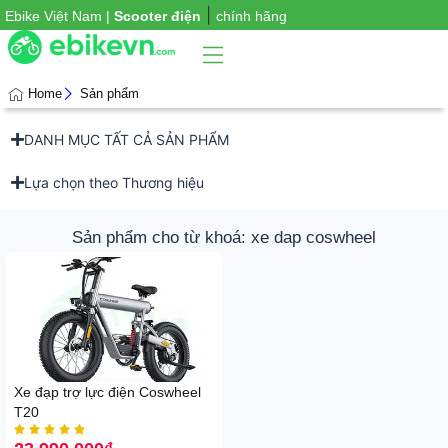
|
Ebike Việt Nam |
Scooter điện
chính hãng
Home
Sản phẩm
DANH MỤC TẤT CẢ SẢN PHẨM
Phụ
iện
xe
Lựa chọn theo Thương hiệu
Sản phẩm cho từ khoá: xe dap coswheel
Xe đạp trợ lực điện Coswheel
T20




