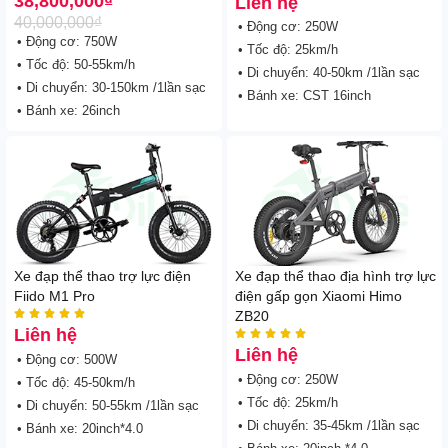
38,800,000
₫
Liên hệ
40,000,000
₫
• Động cơ: 250W
• Động cơ: 750W
• Tốc độ: 25km/h
• Tốc độ: 50-55km/h
• Di chuyển: 40-50km /1lần sạc
• Di chuyển: 30-150km /1lần sạc
• Bánh xe: CST 16inch
• Bánh xe: 26inch
Xe đạp thể thao trợ lực điện
Xe đạp thể thao địa hình trợ lực
Fiido M1 Pro
điện gấp gọn Xiaomi Himo





ZB20
Liên hệ





Liên hệ
• Động cơ: 500W
• Động cơ: 250W
• Tốc độ: 45-50km/h
• Tốc độ: 25km/h
• Di chuyển: 50-55km /1lần sạc
• Di chuyển: 35-45km /1lần sạc
• Bánh xe: 20inch*4.0