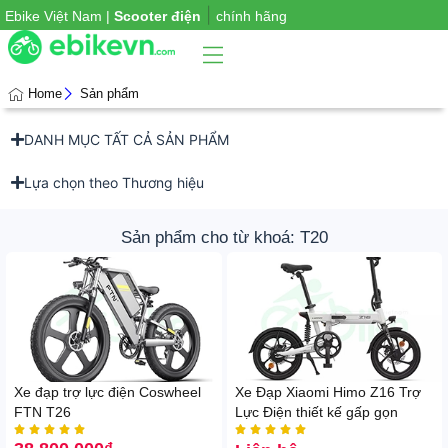
|
Ebike Việt Nam |
Scooter điện
chính hãng
Home
Sản phẩm
DANH MỤC TẤT CẢ SẢN PHẨM
Phụ
iện
xe
Lựa chọn theo Thương hiệu
Sản phẩm cho từ khoá: T20
Xe đạp trợ lực điện Coswheel
Xe Đạp Xiaomi Himo Z16 Trợ
FTN T26
Lực Điện thiết kế gấp gọn









