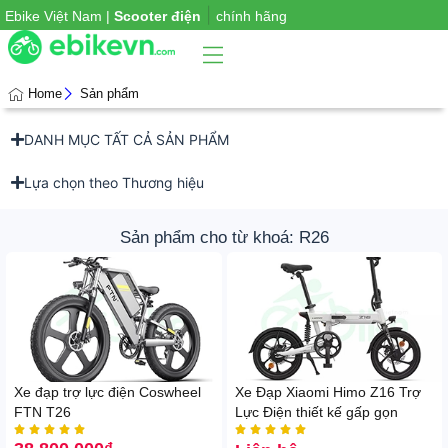
|
Ebike Việt Nam |
Scooter điện
chính hãng
Home
Sản phẩm
DANH MỤC TẤT CẢ SẢN PHẨM
Phụ
iện
xe
Lựa chọn theo Thương hiệu
Sản phẩm cho từ khoá: R26
Xe đạp trợ lực điện Coswheel
Xe Đạp Xiaomi Himo Z16 Trợ
FTN T26
Lực Điện thiết kế gấp gọn









