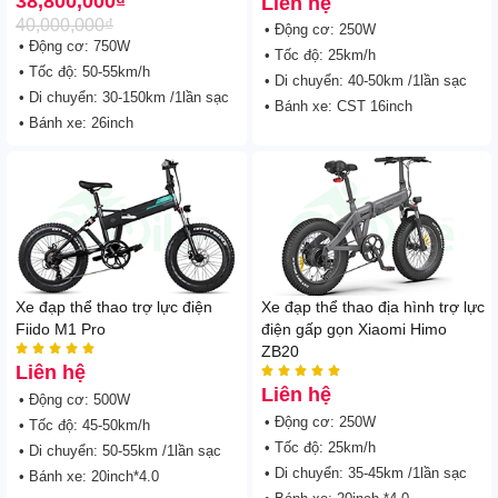
38,800,000
₫
Liên hệ
40,000,000
₫
• Động cơ: 250W
• Động cơ: 750W
• Tốc độ: 25km/h
• Tốc độ: 50-55km/h
• Di chuyển: 40-50km /1lần sạc
• Di chuyển: 30-150km /1lần sạc
• Bánh xe: CST 16inch
• Bánh xe: 26inch
Xe đạp thể thao trợ lực điện
Xe đạp thể thao địa hình trợ lực
Fiido M1 Pro
điện gấp gọn Xiaomi Himo





ZB20
Liên hệ





Liên hệ
• Động cơ: 500W
• Động cơ: 250W
• Tốc độ: 45-50km/h
• Tốc độ: 25km/h
• Di chuyển: 50-55km /1lần sạc
• Di chuyển: 35-45km /1lần sạc
• Bánh xe: 20inch*4.0