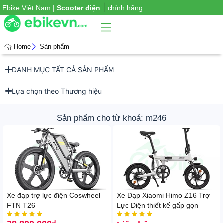
|
Ebike Việt Nam |
Scooter điện
chính hãng
Home
Sản phẩm
DANH MỤC TẤT CẢ SẢN PHẨM
Phụ
iện
xe
Lựa chọn theo Thương hiệu
Sản phẩm cho từ khoá: m246
Xe đạp trợ lực điện Coswheel
Xe Đạp Xiaomi Himo Z16 Trợ
FTN T26
Lực Điện thiết kế gấp gọn









