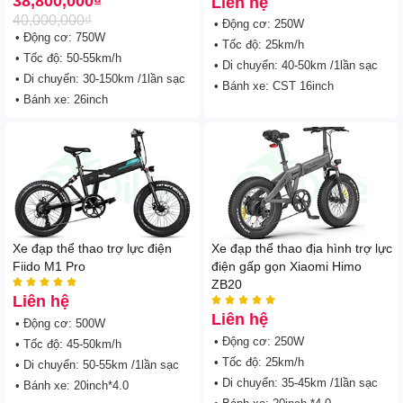
38,800,000
₫
Liên hệ
40,000,000
₫
• Động cơ: 250W
• Động cơ: 750W
• Tốc độ: 25km/h
• Tốc độ: 50-55km/h
• Di chuyển: 40-50km /1lần sạc
• Di chuyển: 30-150km /1lần sạc
• Bánh xe: CST 16inch
• Bánh xe: 26inch
Xe đạp thể thao trợ lực điện
Xe đạp thể thao địa hình trợ lực
Fiido M1 Pro
điện gấp gọn Xiaomi Himo





ZB20
Liên hệ





Liên hệ
• Động cơ: 500W
• Động cơ: 250W
• Tốc độ: 45-50km/h
• Tốc độ: 25km/h
• Di chuyển: 50-55km /1lần sạc
• Di chuyển: 35-45km /1lần sạc
• Bánh xe: 20inch*4.0