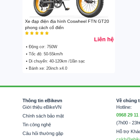
Xe điện Scooter SealUP
Xe điện HONDA
Xe đạp điện địa hình Coswheel FTN GT20
Xe đạp trợ lực G-Force
phong cách cổ điển



Xe đạp trợ lực Coswheel


Liên hệ
Xe đạp trợ lực Phoenix
• Động cơ: 750W
Xe đạp trợ lực điện khác
• Tốc độ: 50-55km/h
eScooter | Scooter sân
• Di chuyển: 40-120km /1lần sạc
GOLF
• Bánh xe: 20inch x4.0
Xe điện 3 & 4 bánh
Xe đạp | Xe đạp gấp
Phụ kiện xe
Tin công nghệ
Thông tin eBikevn
Về chúng t
Giới thiệu eBikeVN
Hotline:
0968 29 11
Chính sách bảo mật
(7h00 - 23h
Tin công nghệ
Hỗ trợ Khá
Câu hỏi thường gặp
cskh@ebik