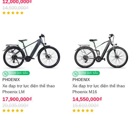
12,000,000
₫
14,500,000
₫





GIẢM GIÁ SÂU
GIẢM GIÁ SÂU
PHOENIX
PHOENIX
Xe đạp trợ lực điện thể thao
Xe đạp trợ lực điện thể thao
Phoenix M16
Phoenix LM
14,550,000
₫
17,900,000
₫
15,610,000
₫
20,035,000
₫









