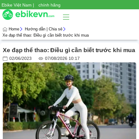
|
Ebike Việt Nam |
Xe đạp trợ lực
chính hãng
Home
Hướng dẫn | Chia sẻ
Xe đạp thể thao: Điều gì cần biết trước khi mua
Phụ
Xe đạp thể thao: Điều gì cần biết trước khi mua
iện
xe
02/06/2023
07/08/2026 10:17