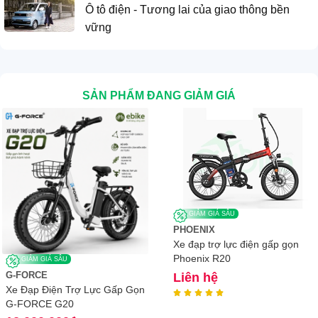
Ô tô điện - Tương lai của giao thông bền
vững
SẢN PHẨM ĐANG GIẢM GIÁ
GIẢM GIÁ SÂU
PHOENIX
Xe đạp trợ lực điện gấp gọn
Phoenix R20
GIẢM GIÁ SÂU
G-FORCE
Liên hệ
Xe Đạp Điện Trợ Lực Gấp Gọn





G-FORCE G20