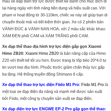
mẫu xe đạp điện trợ lực được thiết kế dành cho mục đích đi
lại hàng ngày với tính năng tiện dụng và hiệu suất cao. Với
phạm vi hoạt động từ 30-110km, chiếc xe này sẽ giúp bạn di
chuyển thoải mái và tiết kiệm thời gian. Xe có 2 phiên bản
VÀNH ĐÚC & VÀNH NAN HOA, với 2 màu sắc khác khau:
XÁM ĐEN phối CAM và XÁM TRẮNG phối CAM.
Xe đạp thể thao địa hình trợ lực điện gấp gọn Xiaomi
Himo ZB20:
Xiaomi Himo ZB20
là bản nâng cấp của Himo
Z20 với thiết kế tối ưu hơn. Được trang bị lốp béo 20*4.0 tự
tin vượt mọi địa hình. Phuộc trước giảm chấn thủy lực gấp
ba tầng. Hệ thống truyền động Shimano 6 cấp.
Xe đạp thể thao trợ lực điện Fiido M1 Pro
:
Fiido M1 Pro
là
một loại xe đạp điện đa năng và mạnh mẽ được sản xuất
bởi Fiido, một công ty chuyên sản xuất xe đạp điện.
Xe đạp điện trợ lực ENGWE EP-2 Pro gấp gọn thể thao: