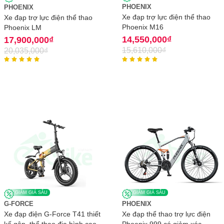
PHOENIX
PHOENIX
Xe đạp trợ lực điện thể thao
Xe đạp trợ lực điện thể thao
Phoenix M16
Phoenix LM
14,550,000
₫
17,900,000
₫
15,610,000
₫
20,035,000
₫










GIẢM GIÁ SÂU
GIẢM GIÁ SÂU
G-FORCE
PHOENIX
Xe đạp điện G-Force T41 thiết
Xe đạp thể thao trợ lực điện