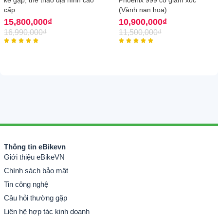
kế gập, thể thao địa hình cao
Phoenix 999 có giảm xóc
cấp
(Vành nan hoa)
15,800,000
₫
10,900,000
₫
16,990,000
₫
11,500,000
₫










Thông tin eBikevn
Giới thiệu eBikeVN
Chính sách bảo mật
Tin công nghệ
Câu hỏi thường gặp
Liên hệ hợp tác kinh doanh