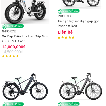
GIẢM GIÁ SÂU
PHOENIX
Xe đạp trợ lực điện gấp gọn
Phoenix R20
GIẢM GIÁ SÂU
G-FORCE
Liên hệ
Xe Đạp Điện Trợ Lực Gấp Gọn





G-FORCE G20
12,000,000
₫
14,500,000
₫





GIẢM GIÁ SÂU
GIẢM GIÁ SÂU