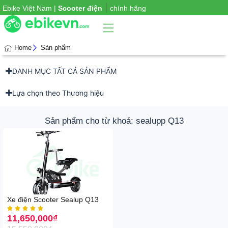
|
Ebike Việt Nam |
Scooter điện
chính hãng
Home
Sản phẩm
DANH MỤC TẤT CẢ SẢN PHẨM
Phụ
iện
xe
Lựa chọn theo Thương hiệu
Sản phẩm cho từ khoá: sealupp Q13
Xe điện Scooter Sealup Q13





11,650,000
₫