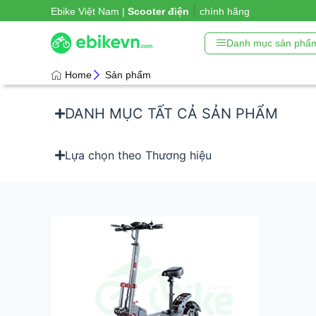
|
Ebike Việt Nam |
Scooter điện
chính hãng
Danh mục sản phẩ
Home
Sản phẩm
DANH MỤC TẤT CẢ SẢN PHẨM
Lựa chọn theo Thương hiệu
Tất cả sản phẩm
Xe lăn điện
Xe xuồng, xe điện trẻ em