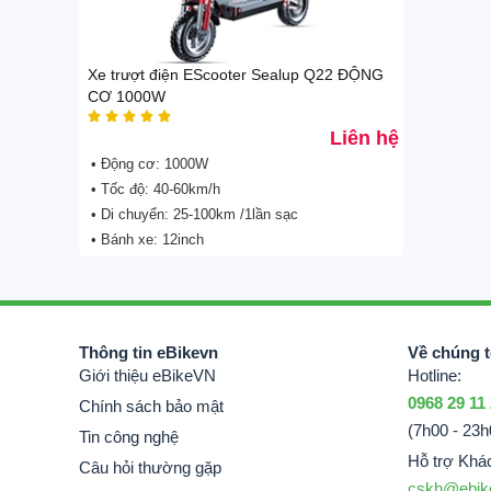
Xe điện Scooter SealUP
Xe điện HONDA
Xe trượt điện EScooter Sealup Q22 ĐỘNG
Xe đạp trợ lực G-Force
CƠ 1000W



Xe đạp trợ lực Coswheel


Liên hệ
Xe đạp trợ lực Phoenix
• Động cơ: 1000W
Xe đạp trợ lực điện khác
• Tốc độ: 40-60km/h
eScooter | Scooter sân
• Di chuyển: 25-100km /1lần sạc
GOLF
• Bánh xe: 12inch
Xe điện 3 & 4 bánh
Xe đạp | Xe đạp gấp
Phụ kiện xe
Tin công nghệ
Thông tin eBikevn
Về chúng t
Giới thiệu eBikeVN
Hotline:
0968 29 11
Chính sách bảo mật
(7h00 - 23h
Tin công nghệ
Hỗ trợ Khá
Câu hỏi thường gặp
cskh@ebik