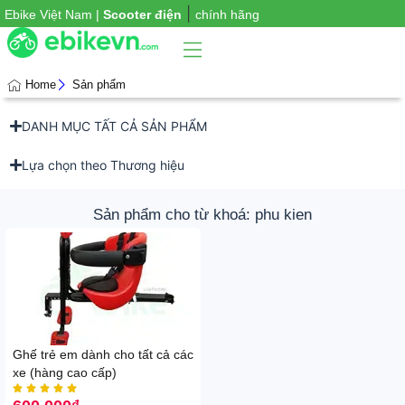
|
Ebike Việt Nam |
Scooter điện
chính hãng
Home
Sản phẩm
DANH MỤC TẤT CẢ SẢN PHẨM
Phụ
iện
xe
Lựa chọn theo Thương hiệu
Sản phẩm cho từ khoá: phu kien
Ghế trẻ em dành cho tất cả các
xe (hàng cao cấp)




