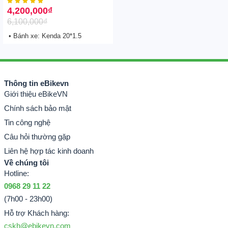





4,200,000
₫
6,100,000
₫
• Bánh xe: Kenda 20*1.5
Thông tin eBikevn
Giới thiệu eBikeVN
Chính sách bảo mật
Tin công nghệ
Câu hỏi thường gặp
Liên hệ hợp tác kinh doanh
Về chúng tôi
Hotline:
0968 29 11 22
(7h00 - 23h00)
Hỗ trợ Khách hàng:
cskh@ebikevn.com