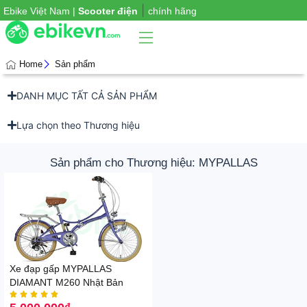
|
Ebike Việt Nam |
Scooter điện
chính hãng
Home
Sản phẩm
DANH MỤC TẤT CẢ SẢN PHẨM
Phụ
iện
xe
Lựa chọn theo Thương hiệu
Sản phẩm cho Thương hiệu: MYPALLAS
Xe đạp gấp MYPALLAS
DIAMANT M260 Nhật Bản




