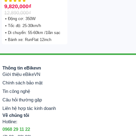
ích





9,820,000
₫
12,890,000
₫
• Động cơ: 350W
• Tốc độ: 25-30km/h
• Di chuyển: 55-60km /1lần sạc
• Bánh xe: RunFlat 12inch
Thông tin eBikevn
Giới thiệu eBikeVN
Chính sách bảo mật
Tin công nghệ
Câu hỏi thường gặp
Liên hệ hợp tác kinh doanh
Về chúng tôi
Hotline:
0968 29 11 22